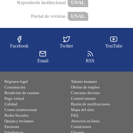
Repositorio institucional
UNAL
Portal de revistas
UNAL
Facebook
Twitter
YouTube
Email
RSS
Régimen legal
Talento humano
Contratación
Ofertas de empleo
Rendición de cuentas
Concurso docente
Pago virtual
Control interno
Calidad
Buzón de notificaciones
Correo institucional
Mapa del sitio
Redes Sociales
FAQ
Quejas y reclamos
Atención en línea
Encuesta
Contáctenos
Estadísticas
Glosario