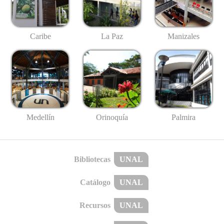
Caribe
La Paz
Manizales
Medellín
Palmira
Orinoquía
Bibliotecas
UNAL
Catálogo
UNAL
Recursos
UNAL