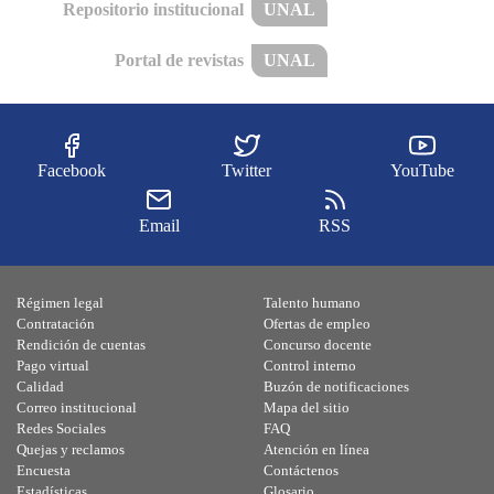
Repositorio institucional
UNAL
Portal de revistas
UNAL
Facebook
Twitter
YouTube
Email
RSS
Régimen legal
Talento humano
Contratación
Ofertas de empleo
Rendición de cuentas
Concurso docente
Pago virtual
Control interno
Calidad
Buzón de notificaciones
Correo institucional
Mapa del sitio
Redes Sociales
FAQ
Quejas y reclamos
Atención en línea
Encuesta
Contáctenos
Estadísticas
Glosario