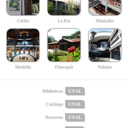
Caribe
La Paz
Manizales
Medellín
Palmira
Orinoquía
Bibliotecas
UNAL
Catálogo
UNAL
Recursos
UNAL