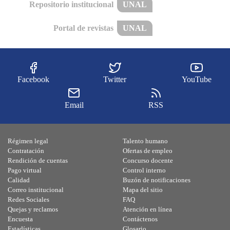
Repositorio institucional
UNAL
Portal de revistas
UNAL
Facebook
Twitter
YouTube
Email
RSS
Régimen legal
Talento humano
Contratación
Ofertas de empleo
Rendición de cuentas
Concurso docente
Pago virtual
Control interno
Calidad
Buzón de notificaciones
Correo institucional
Mapa del sitio
Redes Sociales
FAQ
Quejas y reclamos
Atención en línea
Encuesta
Contáctenos
Estadísticas
Glosario