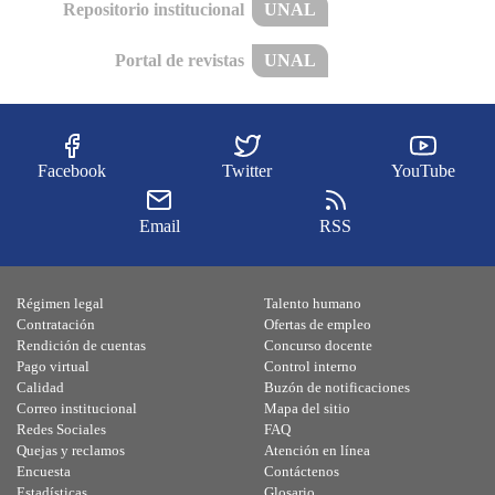
Repositorio institucional
UNAL
Portal de revistas
UNAL
Facebook
Twitter
YouTube
Email
RSS
Régimen legal
Talento humano
Contratación
Ofertas de empleo
Rendición de cuentas
Concurso docente
Pago virtual
Control interno
Calidad
Buzón de notificaciones
Correo institucional
Mapa del sitio
Redes Sociales
FAQ
Quejas y reclamos
Atención en línea
Encuesta
Contáctenos
Estadísticas
Glosario