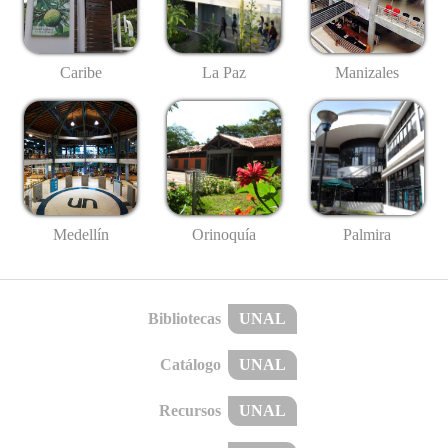
Caribe
La Paz
Manizales
Medellín
Palmira
Orinoquía
Bibliotecas
UNAL
Catálogo
UNAL
Recursos
UNAL