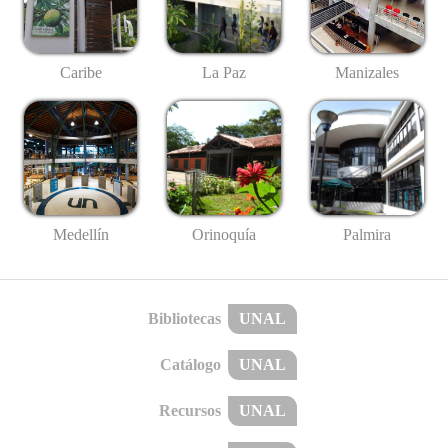
Caribe
La Paz
Manizales
Medellín
Palmira
Orinoquía
Bibliotecas
UNAL
Catálogo
UNAL
Recursos
UNAL