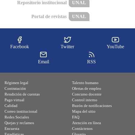
Repositorio institucional
UNAL
Portal de revistas
UNAL
Facebook
Twitter
YouTube
Email
RSS
Régimen legal
Talento humano
Contratación
Ofertas de empleo
Rendición de cuentas
Concurso docente
Pago virtual
Control interno
Calidad
Buzón de notificaciones
Correo institucional
Mapa del sitio
Redes Sociales
FAQ
Quejas y reclamos
Atención en línea
Encuesta
Contáctenos
Estadísticas
Glosario