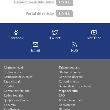
Repositorio institucional
UNAL
Portal de revistas
UNAL
Facebook
Twitter
YouTube
Email
RSS
Régimen legal
Talento humano
Contratación
Ofertas de empleo
Rendición de cuentas
Concurso docente
Pago virtual
Control interno
Calidad
Buzón de notificaciones
Correo institucional
Mapa del sitio
Redes Sociales
FAQ
Quejas y reclamos
Atención en línea
Encuesta
Contáctenos
Estadísticas
Glosario