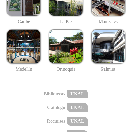
Caribe
La Paz
Manizales
Medellín
Palmira
Orinoquía
Bibliotecas
UNAL
Catálogo
UNAL
Recursos
UNAL