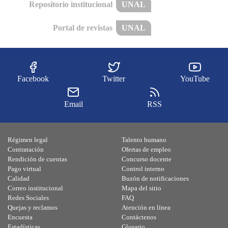
Repositorio institucional
UNAL
Portal de revistas
UNAL
Facebook
Twitter
YouTube
Email
RSS
Régimen legal
Talento humano
Contratación
Ofertas de empleo
Rendición de cuentas
Concurso docente
Pago virtual
Control interno
Calidad
Buzón de notificaciones
Correo institucional
Mapa del sitio
Redes Sociales
FAQ
Quejas y reclamos
Atención en línea
Encuesta
Contáctenos
Estadísticas
Glosario