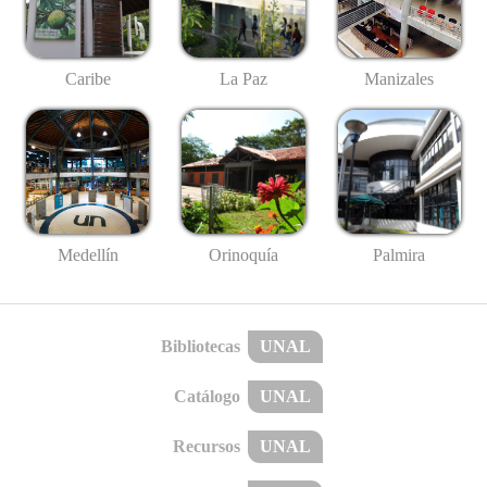
Caribe
La Paz
Manizales
Medellín
Palmira
Orinoquía
Bibliotecas
UNAL
Catálogo
UNAL
Recursos
UNAL