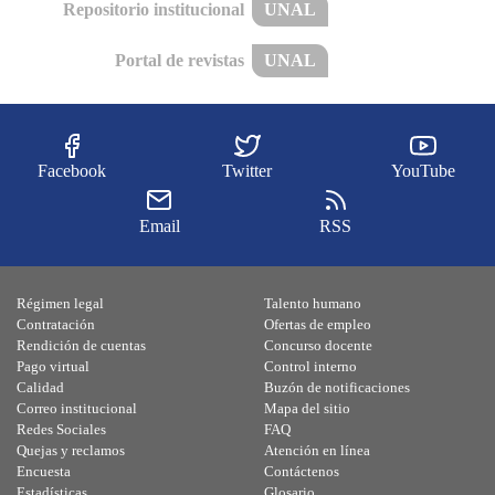
Repositorio institucional
UNAL
Portal de revistas
UNAL
Facebook
Twitter
YouTube
Email
RSS
Régimen legal
Talento humano
Contratación
Ofertas de empleo
Rendición de cuentas
Concurso docente
Pago virtual
Control interno
Calidad
Buzón de notificaciones
Correo institucional
Mapa del sitio
Redes Sociales
FAQ
Quejas y reclamos
Atención en línea
Encuesta
Contáctenos
Estadísticas
Glosario