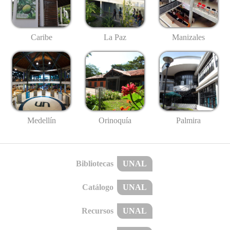
Caribe
La Paz
Manizales
Medellín
Palmira
Orinoquía
Bibliotecas
UNAL
Catálogo
UNAL
Recursos
UNAL