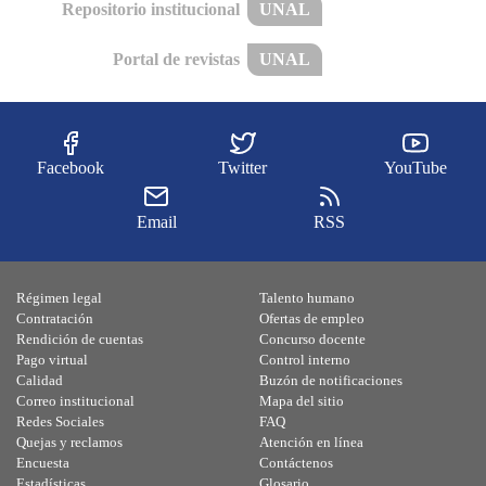
Repositorio institucional
UNAL
Portal de revistas
UNAL
Facebook
Twitter
YouTube
Email
RSS
Régimen legal
Talento humano
Contratación
Ofertas de empleo
Rendición de cuentas
Concurso docente
Pago virtual
Control interno
Calidad
Buzón de notificaciones
Correo institucional
Mapa del sitio
Redes Sociales
FAQ
Quejas y reclamos
Atención en línea
Encuesta
Contáctenos
Estadísticas
Glosario