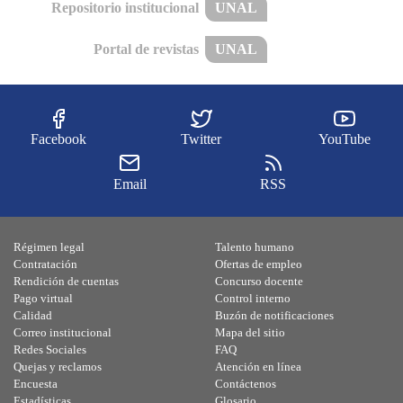
Repositorio institucional
UNAL
Portal de revistas
UNAL
Facebook
Twitter
YouTube
Email
RSS
Régimen legal
Talento humano
Contratación
Ofertas de empleo
Rendición de cuentas
Concurso docente
Pago virtual
Control interno
Calidad
Buzón de notificaciones
Correo institucional
Mapa del sitio
Redes Sociales
FAQ
Quejas y reclamos
Atención en línea
Encuesta
Contáctenos
Estadísticas
Glosario