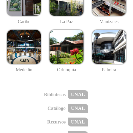
Caribe
La Paz
Manizales
Medellín
Palmira
Orinoquía
Bibliotecas
UNAL
Catálogo
UNAL
Recursos
UNAL