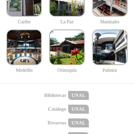
Caribe
La Paz
Manizales
Medellín
Palmira
Orinoquía
Bibliotecas
UNAL
Catálogo
UNAL
Recursos
UNAL