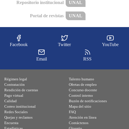
Repositorio institucional
UNAL
Portal de revistas
UNAL
Facebook
Twitter
YouTube
Email
RSS
Régimen legal
Talento humano
Contratación
Ofertas de empleo
Rendición de cuentas
Concurso docente
Pago virtual
Control interno
Calidad
Buzón de notificaciones
Correo institucional
Mapa del sitio
Redes Sociales
FAQ
Quejas y reclamos
Atención en línea
Encuesta
Contáctenos
Estadísticas
Glosario