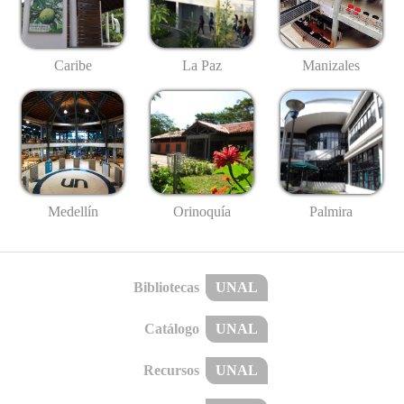
Caribe
La Paz
Manizales
Medellín
Palmira
Orinoquía
Bibliotecas
UNAL
Catálogo
UNAL
Recursos
UNAL