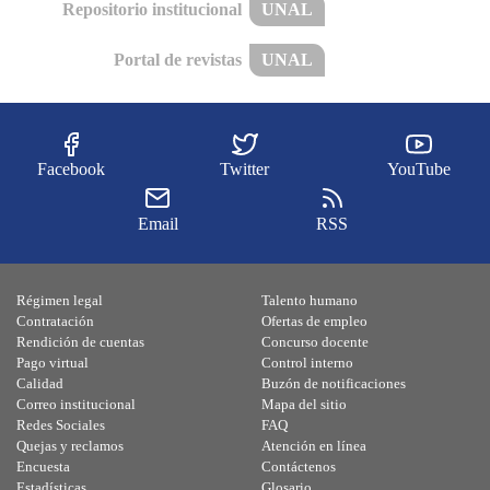
Repositorio institucional
UNAL
Portal de revistas
UNAL
Facebook
Twitter
YouTube
Email
RSS
Régimen legal
Talento humano
Contratación
Ofertas de empleo
Rendición de cuentas
Concurso docente
Pago virtual
Control interno
Calidad
Buzón de notificaciones
Correo institucional
Mapa del sitio
Redes Sociales
FAQ
Quejas y reclamos
Atención en línea
Encuesta
Contáctenos
Estadísticas
Glosario