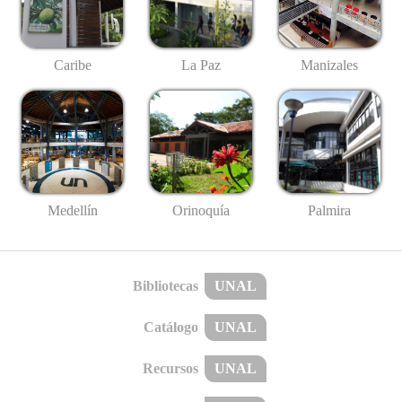
Caribe
La Paz
Manizales
Medellín
Palmira
Orinoquía
Bibliotecas
UNAL
Catálogo
UNAL
Recursos
UNAL