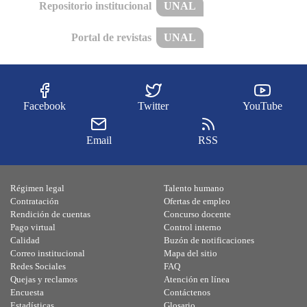
Repositorio institucional
UNAL
Portal de revistas
UNAL
Facebook
Twitter
YouTube
Email
RSS
Régimen legal
Talento humano
Contratación
Ofertas de empleo
Rendición de cuentas
Concurso docente
Pago virtual
Control interno
Calidad
Buzón de notificaciones
Correo institucional
Mapa del sitio
Redes Sociales
FAQ
Quejas y reclamos
Atención en línea
Encuesta
Contáctenos
Estadísticas
Glosario