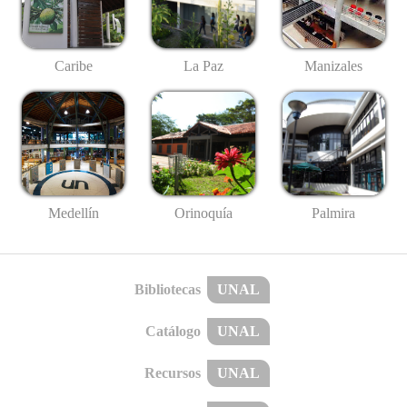
Caribe
La Paz
Manizales
Medellín
Palmira
Orinoquía
Bibliotecas
UNAL
Catálogo
UNAL
Recursos
UNAL