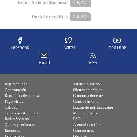
Repositorio institucional
UNAL
Portal de revistas
UNAL
Facebook
Twitter
YouTube
Email
RSS
Régimen legal
Talento humano
Contratación
Ofertas de empleo
Rendición de cuentas
Concurso docente
Pago virtual
Control interno
Calidad
Buzón de notificaciones
Correo institucional
Mapa del sitio
Redes Sociales
FAQ
Quejas y reclamos
Atención en línea
Encuesta
Contáctenos
Estadísticas
Glosario