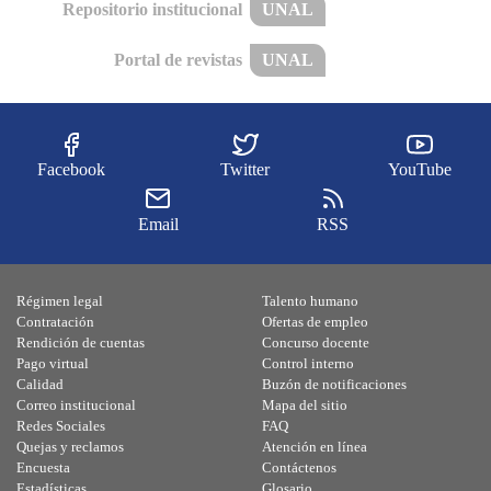
Repositorio institucional
UNAL
Portal de revistas
UNAL
Facebook
Twitter
YouTube
Email
RSS
Régimen legal
Talento humano
Contratación
Ofertas de empleo
Rendición de cuentas
Concurso docente
Pago virtual
Control interno
Calidad
Buzón de notificaciones
Correo institucional
Mapa del sitio
Redes Sociales
FAQ
Quejas y reclamos
Atención en línea
Encuesta
Contáctenos
Estadísticas
Glosario