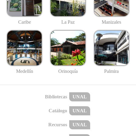
Caribe
La Paz
Manizales
Medellín
Palmira
Orinoquía
Bibliotecas
UNAL
Catálogo
UNAL
Recursos
UNAL