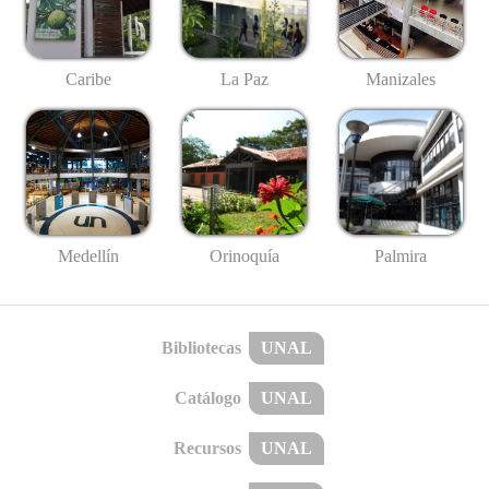
Caribe
La Paz
Manizales
Medellín
Palmira
Orinoquía
Bibliotecas
UNAL
Catálogo
UNAL
Recursos
UNAL