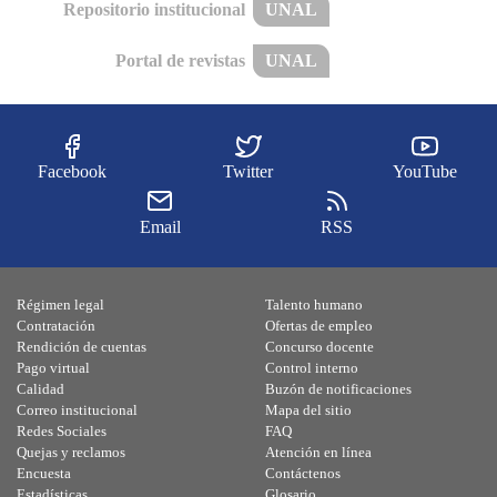
Repositorio institucional
UNAL
Portal de revistas
UNAL
Facebook
Twitter
YouTube
Email
RSS
Régimen legal
Talento humano
Contratación
Ofertas de empleo
Rendición de cuentas
Concurso docente
Pago virtual
Control interno
Calidad
Buzón de notificaciones
Correo institucional
Mapa del sitio
Redes Sociales
FAQ
Quejas y reclamos
Atención en línea
Encuesta
Contáctenos
Estadísticas
Glosario