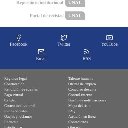
Repositorio institucional
UNAL
Portal de revistas
UNAL
Facebook
Twitter
YouTube
Email
RSS
Régimen legal
Talento humano
Contratación
Ofertas de empleo
Rendición de cuentas
Concurso docente
Pago virtual
Control interno
Calidad
Buzón de notificaciones
Correo institucional
Mapa del sitio
Redes Sociales
FAQ
Quejas y reclamos
Atención en línea
Encuesta
Contáctenos
Estadísticas
Glosario