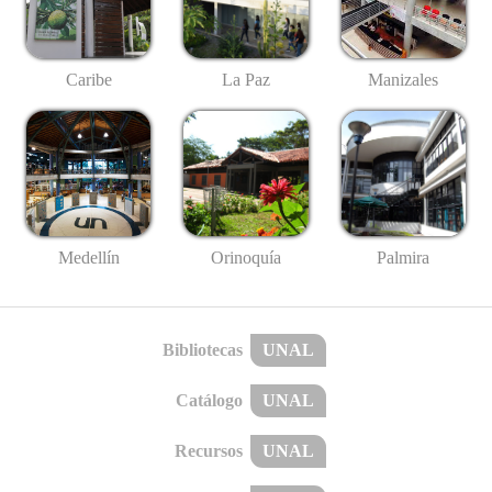
Caribe
La Paz
Manizales
Medellín
Palmira
Orinoquía
Bibliotecas
UNAL
Catálogo
UNAL
Recursos
UNAL