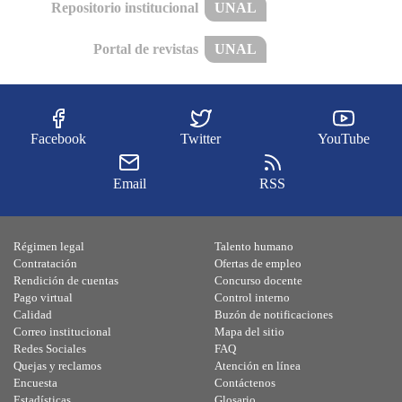
Repositorio institucional
UNAL
Portal de revistas
UNAL
Facebook
Twitter
YouTube
Email
RSS
Régimen legal
Talento humano
Contratación
Ofertas de empleo
Rendición de cuentas
Concurso docente
Pago virtual
Control interno
Calidad
Buzón de notificaciones
Correo institucional
Mapa del sitio
Redes Sociales
FAQ
Quejas y reclamos
Atención en línea
Encuesta
Contáctenos
Estadísticas
Glosario