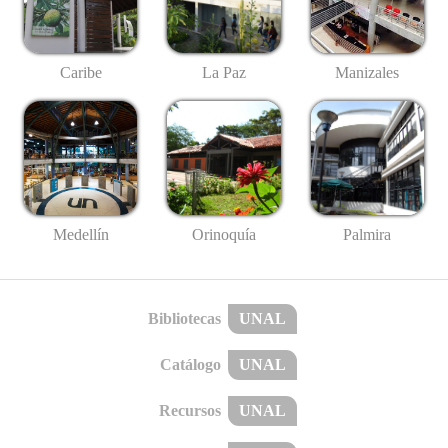
Caribe
La Paz
Manizales
Medellín
Palmira
Orinoquía
Bibliotecas
UNAL
Catálogo
UNAL
Recursos
UNAL