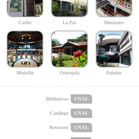
Caribe
La Paz
Manizales
Medellín
Palmira
Orinoquía
Bibliotecas
UNAL
Catálogo
UNAL
Recursos
UNAL