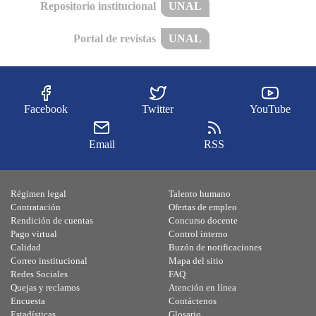
Repositorio institucional
UNAL
Portal de revistas
UNAL
Facebook
Twitter
YouTube
Email
RSS
Régimen legal
Talento humano
Contratación
Ofertas de empleo
Rendición de cuentas
Concurso docente
Pago virtual
Control interno
Calidad
Buzón de notificaciones
Correo institucional
Mapa del sitio
Redes Sociales
FAQ
Quejas y reclamos
Atención en línea
Encuesta
Contáctenos
Estadísticas
Glosario