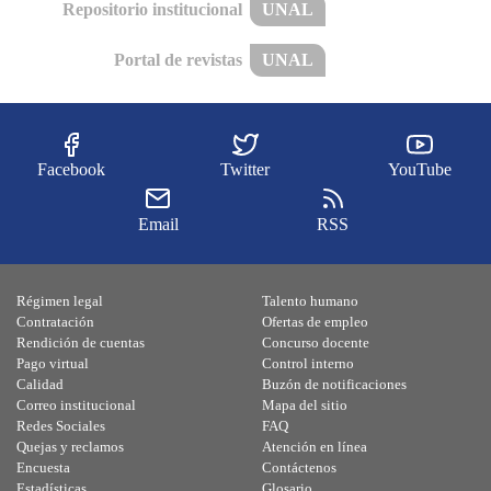
Repositorio institucional
UNAL
Portal de revistas
UNAL
Facebook
Twitter
YouTube
Email
RSS
Régimen legal
Talento humano
Contratación
Ofertas de empleo
Rendición de cuentas
Concurso docente
Pago virtual
Control interno
Calidad
Buzón de notificaciones
Correo institucional
Mapa del sitio
Redes Sociales
FAQ
Quejas y reclamos
Atención en línea
Encuesta
Contáctenos
Estadísticas
Glosario