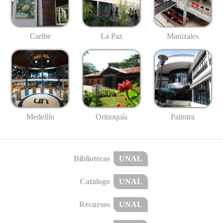
Caribe
La Paz
Manizales
Medellín
Palmira
Orinoquía
Bibliotecas
UNAL
Catálogo
UNAL
Recursos
UNAL