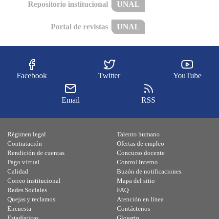
Repositorio institucional
UNAL
Portal de revistas
UNAL
Facebook
Twitter
YouTube
Email
RSS
Régimen legal
Talento humano
Contratación
Ofertas de empleo
Rendición de cuentas
Concurso docente
Pago virtual
Control interno
Calidad
Buzón de notificaciones
Correo institucional
Mapa del sitio
Redes Sociales
FAQ
Quejas y reclamos
Atención en línea
Encuesta
Contáctenos
Estadísticas
Glosario