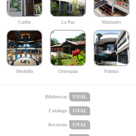
Caribe
La Paz
Manizales
Medellín
Palmira
Orinoquía
Bibliotecas
UNAL
Catálogo
UNAL
Recursos
UNAL