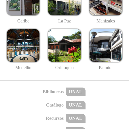
Caribe
La Paz
Manizales
Medellín
Palmira
Orinoquía
Bibliotecas
UNAL
Catálogo
UNAL
Recursos
UNAL