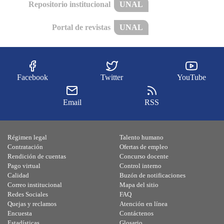
Repositorio institucional
UNAL
Portal de revistas
UNAL
Facebook
Twitter
YouTube
Email
RSS
Régimen legal
Talento humano
Contratación
Ofertas de empleo
Rendición de cuentas
Concurso docente
Pago virtual
Control interno
Calidad
Buzón de notificaciones
Correo institucional
Mapa del sitio
Redes Sociales
FAQ
Quejas y reclamos
Atención en línea
Encuesta
Contáctenos
Estadísticas
Glosario