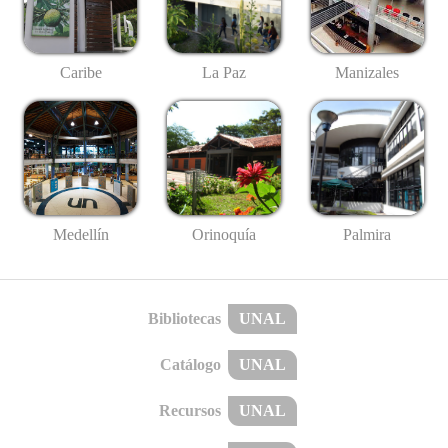
Caribe
La Paz
Manizales
Medellín
Palmira
Orinoquía
Bibliotecas
UNAL
Catálogo
UNAL
Recursos
UNAL