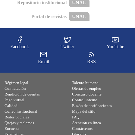
Repositorio institucional
UNAL
Portal de revistas
UNAL
Facebook
Twitter
YouTube
Email
RSS
Régimen legal
Talento humano
Contratación
Ofertas de empleo
Rendición de cuentas
Concurso docente
Pago virtual
Control interno
Calidad
Buzón de notificaciones
Correo institucional
Mapa del sitio
Redes Sociales
FAQ
Quejas y reclamos
Atención en línea
Encuesta
Contáctenos
Estadísticas
Glosario