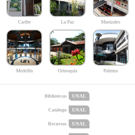
Caribe
La Paz
Manizales
Medellín
Palmira
Orinoquía
Bibliotecas
UNAL
Catálogo
UNAL
Recursos
UNAL