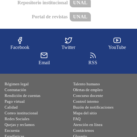
Repositorio institucional
UNAL
Portal de revistas
UNAL
Facebook
Twitter
YouTube
Email
RSS
Régimen legal
Talento humano
Contratación
Ofertas de empleo
Rendición de cuentas
Concurso docente
Pago virtual
Control interno
Calidad
Buzón de notificaciones
Correo institucional
Mapa del sitio
Redes Sociales
FAQ
Quejas y reclamos
Atención en línea
Encuesta
Contáctenos
Estadísticas
Glosario