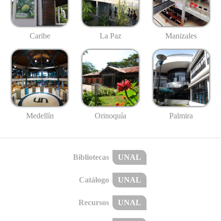
Caribe
La Paz
Manizales
Medellín
Palmira
Orinoquía
Bibliotecas
UNAL
Catálogo
UNAL
Recursos
UNAL