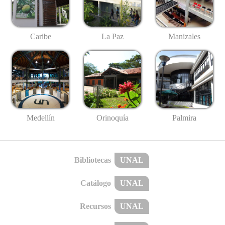
Caribe
La Paz
Manizales
Medellín
Palmira
Orinoquía
Bibliotecas
UNAL
Catálogo
UNAL
Recursos
UNAL