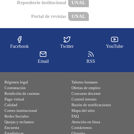
Repositorio institucional
UNAL
Portal de revistas
UNAL
Facebook
Twitter
YouTube
Email
RSS
Régimen legal
Talento humano
Contratación
Ofertas de empleo
Rendición de cuentas
Concurso docente
Pago virtual
Control interno
Calidad
Buzón de notificaciones
Correo institucional
Mapa del sitio
Redes Sociales
FAQ
Quejas y reclamos
Atención en línea
Encuesta
Contáctenos
Estadísticas
Glosario