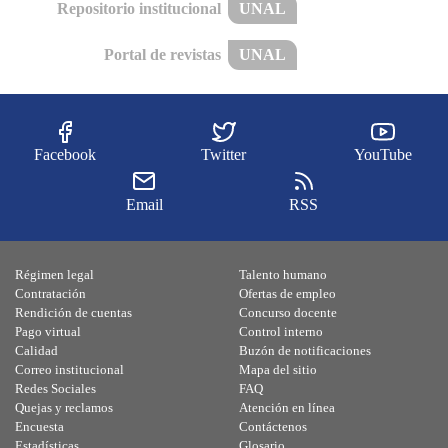
Repositorio institucional
UNAL
Portal de revistas
UNAL
Facebook
Twitter
YouTube
Email
RSS
Régimen legal
Talento humano
Contratación
Ofertas de empleo
Rendición de cuentas
Concurso docente
Pago virtual
Control interno
Calidad
Buzón de notificaciones
Correo institucional
Mapa del sitio
Redes Sociales
FAQ
Quejas y reclamos
Atención en línea
Encuesta
Contáctenos
Estadísticas
Glosario