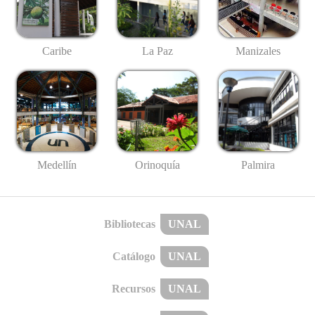
Caribe
La Paz
Manizales
Medellín
Palmira
Orinoquía
Bibliotecas
UNAL
Catálogo
UNAL
Recursos
UNAL