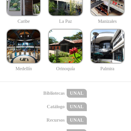
Caribe
La Paz
Manizales
Medellín
Palmira
Orinoquía
Bibliotecas
UNAL
Catálogo
UNAL
Recursos
UNAL