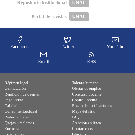
Repositorio institucional
UNAL
Portal de revistas
UNAL
Facebook
Twitter
YouTube
Email
RSS
Régimen legal
Talento humano
Contratación
Ofertas de empleo
Rendición de cuentas
Concurso docente
Pago virtual
Control interno
Calidad
Buzón de notificaciones
Correo institucional
Mapa del sitio
Redes Sociales
FAQ
Quejas y reclamos
Atención en línea
Encuesta
Contáctenos
Estadísticas
Glosario