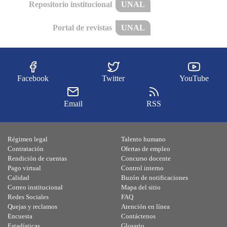
Repositorio institucional
UNAL
Portal de revistas
UNAL
Facebook
Twitter
YouTube
Email
RSS
Régimen legal
Talento humano
Contratación
Ofertas de empleo
Rendición de cuentas
Concurso docente
Pago virtual
Control interno
Calidad
Buzón de notificaciones
Correo institucional
Mapa del sitio
Redes Sociales
FAQ
Quejas y reclamos
Atención en línea
Encuesta
Contáctenos
Estadísticas
Glosario