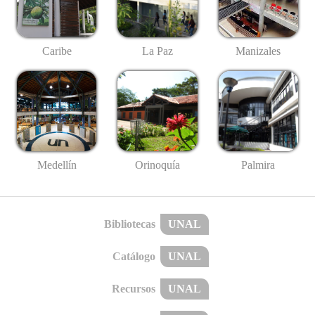
Caribe
La Paz
Manizales
Medellín
Palmira
Orinoquía
Bibliotecas
UNAL
Catálogo
UNAL
Recursos
UNAL