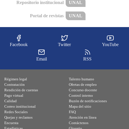
Repositorio institucional
UNAL
Portal de revistas
UNAL
Facebook
Twitter
YouTube
Email
RSS
Régimen legal
Talento humano
Contratación
Ofertas de empleo
Rendición de cuentas
Concurso docente
Pago virtual
Control interno
Calidad
Buzón de notificaciones
Correo institucional
Mapa del sitio
Redes Sociales
FAQ
Quejas y reclamos
Atención en línea
Encuesta
Contáctenos
Estadísticas
Glosario