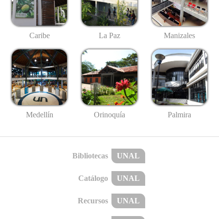
Caribe
La Paz
Manizales
Medellín
Palmira
Orinoquía
Bibliotecas
UNAL
Catálogo
UNAL
Recursos
UNAL