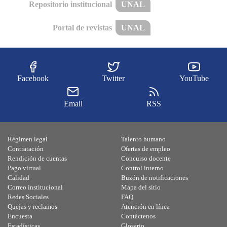
Repositorio institucional
UNAL
Portal de revistas
UNAL
Facebook
Twitter
YouTube
Email
RSS
Régimen legal
Talento humano
Contratación
Ofertas de empleo
Rendición de cuentas
Concurso docente
Pago virtual
Control interno
Calidad
Buzón de notificaciones
Correo institucional
Mapa del sitio
Redes Sociales
FAQ
Quejas y reclamos
Atención en línea
Encuesta
Contáctenos
Estadísticas
Glosario