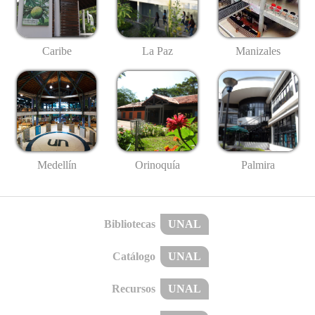
Caribe
La Paz
Manizales
Medellín
Palmira
Orinoquía
Bibliotecas
UNAL
Catálogo
UNAL
Recursos
UNAL