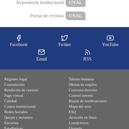
Repositorio institucional
UNAL
Portal de revistas
UNAL
Facebook
Twitter
YouTube
Email
RSS
Régimen legal
Talento humano
Contratación
Ofertas de empleo
Rendición de cuentas
Concurso docente
Pago virtual
Control interno
Calidad
Buzón de notificaciones
Correo institucional
Mapa del sitio
Redes Sociales
FAQ
Quejas y reclamos
Atención en línea
Encuesta
Contáctenos
Estadísticas
Glosario