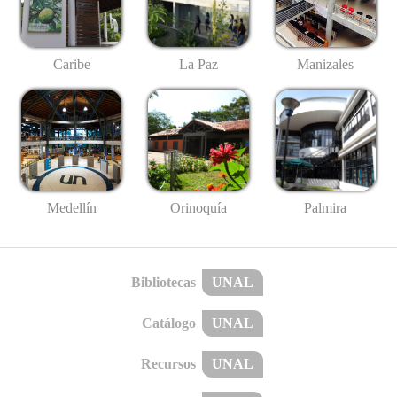
Caribe
La Paz
Manizales
Medellín
Palmira
Orinoquía
Bibliotecas
UNAL
Catálogo
UNAL
Recursos
UNAL