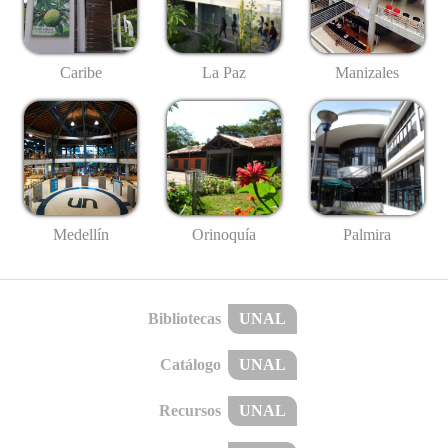
Caribe
La Paz
Manizales
Medellín
Palmira
Orinoquía
Bibliotecas
UNAL
Catálogo
UNAL
Recursos
UNAL