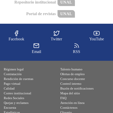
Repositorio institucional
UNAL
Portal de revistas
UNAL
Facebook
Twitter
YouTube
Email
RSS
Régimen legal
Talento humano
Contratación
Ofertas de empleo
Rendición de cuentas
Concurso docente
Pago virtual
Control interno
Calidad
Buzón de notificaciones
Correo institucional
Mapa del sitio
Redes Sociales
FAQ
Quejas y reclamos
Atención en línea
Encuesta
Contáctenos
Estadísticas
Glosario