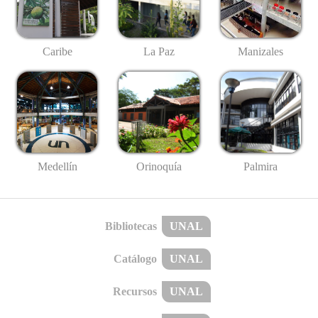
Caribe
La Paz
Manizales
Medellín
Palmira
Orinoquía
Bibliotecas
UNAL
Catálogo
UNAL
Recursos
UNAL