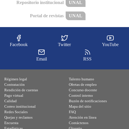
Repositorio institucional
UNAL
Portal de revistas
UNAL
Facebook
Twitter
YouTube
Email
RSS
Régimen legal
Talento humano
Contratación
Ofertas de empleo
Rendición de cuentas
Concurso docente
Pago virtual
Control interno
Calidad
Buzón de notificaciones
Correo institucional
Mapa del sitio
Redes Sociales
FAQ
Quejas y reclamos
Atención en línea
Encuesta
Contáctenos
Estadísticas
Glosario