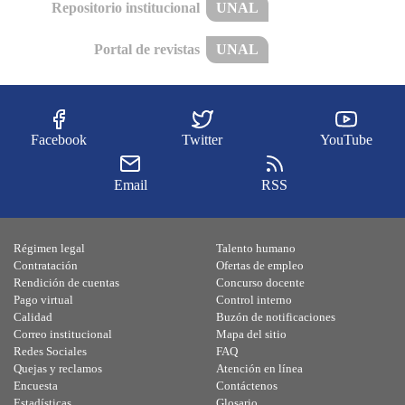
Repositorio institucional
UNAL
Portal de revistas
UNAL
Facebook
Twitter
YouTube
Email
RSS
Régimen legal
Talento humano
Contratación
Ofertas de empleo
Rendición de cuentas
Concurso docente
Pago virtual
Control interno
Calidad
Buzón de notificaciones
Correo institucional
Mapa del sitio
Redes Sociales
FAQ
Quejas y reclamos
Atención en línea
Encuesta
Contáctenos
Estadísticas
Glosario