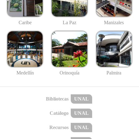
Caribe
La Paz
Manizales
Medellín
Palmira
Orinoquía
Bibliotecas
UNAL
Catálogo
UNAL
Recursos
UNAL