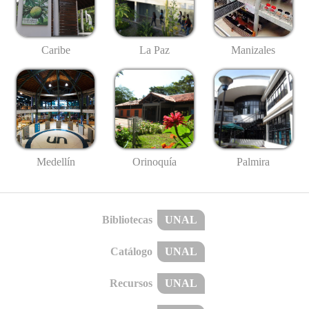
Caribe
La Paz
Manizales
Medellín
Palmira
Orinoquía
Bibliotecas
UNAL
Catálogo
UNAL
Recursos
UNAL