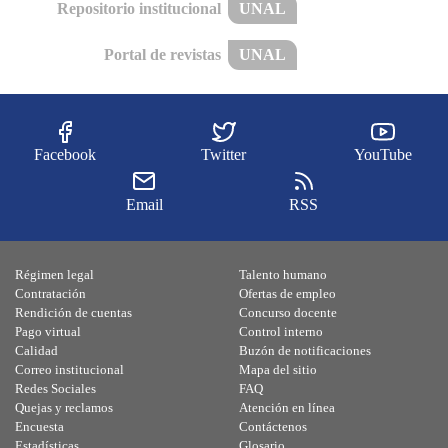
Repositorio institucional
UNAL
Portal de revistas
UNAL
Facebook
Twitter
YouTube
Email
RSS
Régimen legal
Talento humano
Contratación
Ofertas de empleo
Rendición de cuentas
Concurso docente
Pago virtual
Control interno
Calidad
Buzón de notificaciones
Correo institucional
Mapa del sitio
Redes Sociales
FAQ
Quejas y reclamos
Atención en línea
Encuesta
Contáctenos
Estadísticas
Glosario