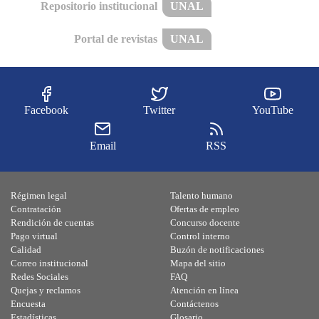
Repositorio institucional
UNAL
Portal de revistas
UNAL
Facebook
Twitter
YouTube
Email
RSS
Régimen legal
Talento humano
Contratación
Ofertas de empleo
Rendición de cuentas
Concurso docente
Pago virtual
Control interno
Calidad
Buzón de notificaciones
Correo institucional
Mapa del sitio
Redes Sociales
FAQ
Quejas y reclamos
Atención en línea
Encuesta
Contáctenos
Estadísticas
Glosario