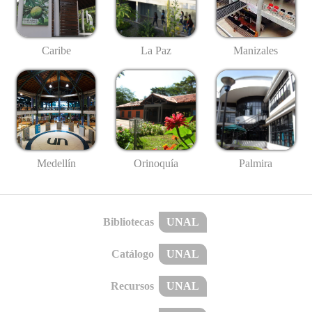
Caribe
La Paz
Manizales
Medellín
Palmira
Orinoquía
Bibliotecas
UNAL
Catálogo
UNAL
Recursos
UNAL