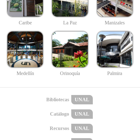
Caribe
La Paz
Manizales
Medellín
Palmira
Orinoquía
Bibliotecas
UNAL
Catálogo
UNAL
Recursos
UNAL