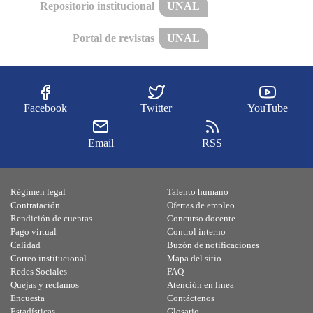
Repositorio institucional
UNAL
Portal de revistas
UNAL
Facebook
Twitter
YouTube
Email
RSS
Régimen legal
Talento humano
Contratación
Ofertas de empleo
Rendición de cuentas
Concurso docente
Pago virtual
Control interno
Calidad
Buzón de notificaciones
Correo institucional
Mapa del sitio
Redes Sociales
FAQ
Quejas y reclamos
Atención en línea
Encuesta
Contáctenos
Estadísticas
Glosario