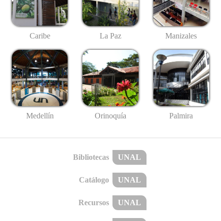
Caribe
La Paz
Manizales
Medellín
Palmira
Orinoquía
Bibliotecas
UNAL
Catálogo
UNAL
Recursos
UNAL