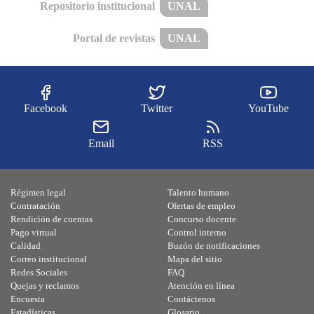
Repositorio institucional
UNAL
Portal de revistas
UNAL
Facebook
Twitter
YouTube
Email
RSS
Régimen legal
Talento humano
Contratación
Ofertas de empleo
Rendición de cuentas
Concurso docente
Pago virtual
Control interno
Calidad
Buzón de notificaciones
Correo institucional
Mapa del sitio
Redes Sociales
FAQ
Quejas y reclamos
Atención en línea
Encuesta
Contáctenos
Estadísticas
Glosario