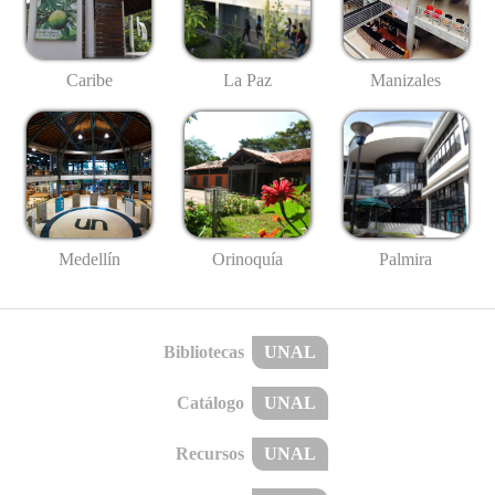
Caribe
La Paz
Manizales
Medellín
Palmira
Orinoquía
Bibliotecas
UNAL
Catálogo
UNAL
Recursos
UNAL