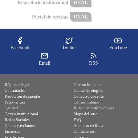
Repositorio institucional
UNAL
Portal de revistas
UNAL
Facebook
Twitter
YouTube
Email
RSS
Régimen legal
Talento humano
Contratación
Ofertas de empleo
Rendición de cuentas
Concurso docente
Pago virtual
Control interno
Calidad
Buzón de notificaciones
Correo institucional
Mapa del sitio
Redes Sociales
FAQ
Quejas y reclamos
Atención en línea
Encuesta
Contáctenos
Estadísticas
Glosario