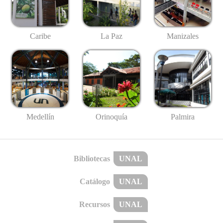
Caribe
La Paz
Manizales
Medellín
Palmira
Orinoquía
Bibliotecas
UNAL
Catálogo
UNAL
Recursos
UNAL