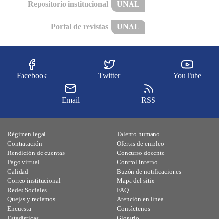
Repositorio institucional
UNAL
Portal de revistas
UNAL
Facebook
Twitter
YouTube
Email
RSS
Régimen legal
Talento humano
Contratación
Ofertas de empleo
Rendición de cuentas
Concurso docente
Pago virtual
Control interno
Calidad
Buzón de notificaciones
Correo institucional
Mapa del sitio
Redes Sociales
FAQ
Quejas y reclamos
Atención en línea
Encuesta
Contáctenos
Estadísticas
Glosario