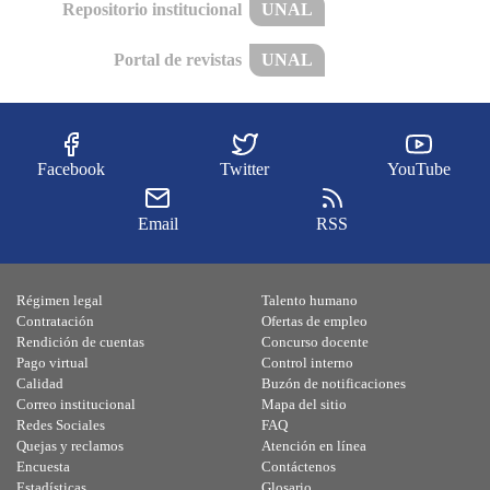
Repositorio institucional
UNAL
Portal de revistas
UNAL
Facebook
Twitter
YouTube
Email
RSS
Régimen legal
Talento humano
Contratación
Ofertas de empleo
Rendición de cuentas
Concurso docente
Pago virtual
Control interno
Calidad
Buzón de notificaciones
Correo institucional
Mapa del sitio
Redes Sociales
FAQ
Quejas y reclamos
Atención en línea
Encuesta
Contáctenos
Estadísticas
Glosario