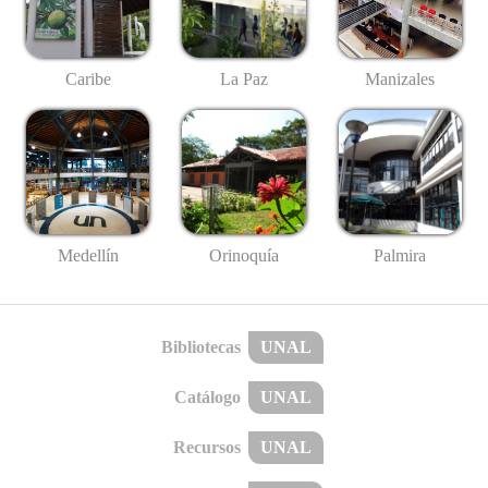
Caribe
La Paz
Manizales
Medellín
Palmira
Orinoquía
Bibliotecas
UNAL
Catálogo
UNAL
Recursos
UNAL