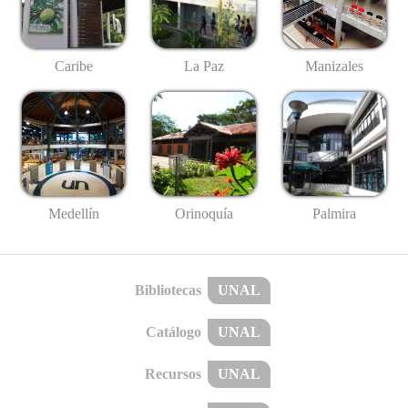
Caribe
La Paz
Manizales
Medellín
Palmira
Orinoquía
Bibliotecas
UNAL
Catálogo
UNAL
Recursos
UNAL