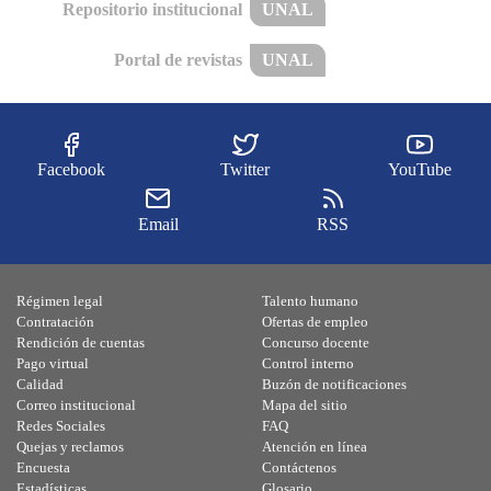
Repositorio institucional
UNAL
Portal de revistas
UNAL
Facebook
Twitter
YouTube
Email
RSS
Régimen legal
Talento humano
Contratación
Ofertas de empleo
Rendición de cuentas
Concurso docente
Pago virtual
Control interno
Calidad
Buzón de notificaciones
Correo institucional
Mapa del sitio
Redes Sociales
FAQ
Quejas y reclamos
Atención en línea
Encuesta
Contáctenos
Estadísticas
Glosario