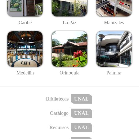
Caribe
La Paz
Manizales
Medellín
Palmira
Orinoquía
Bibliotecas
UNAL
Catálogo
UNAL
Recursos
UNAL