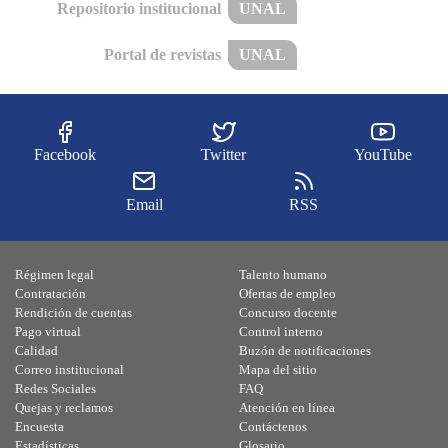
Repositorio institucional
UNAL
Portal de revistas
UNAL
Facebook
Twitter
YouTube
Email
RSS
Régimen legal
Talento humano
Contratación
Ofertas de empleo
Rendición de cuentas
Concurso docente
Pago virtual
Control interno
Calidad
Buzón de notificaciones
Correo institucional
Mapa del sitio
Redes Sociales
FAQ
Quejas y reclamos
Atención en línea
Encuesta
Contáctenos
Estadísticas
Glosario