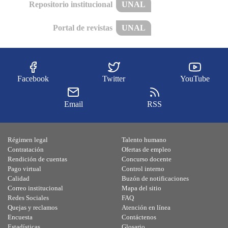
Repositorio institucional
UNAL
Portal de revistas
UNAL
Facebook
Twitter
YouTube
Email
RSS
Régimen legal
Talento humano
Contratación
Ofertas de empleo
Rendición de cuentas
Concurso docente
Pago virtual
Control interno
Calidad
Buzón de notificaciones
Correo institucional
Mapa del sitio
Redes Sociales
FAQ
Quejas y reclamos
Atención en línea
Encuesta
Contáctenos
Estadísticas
Glosario