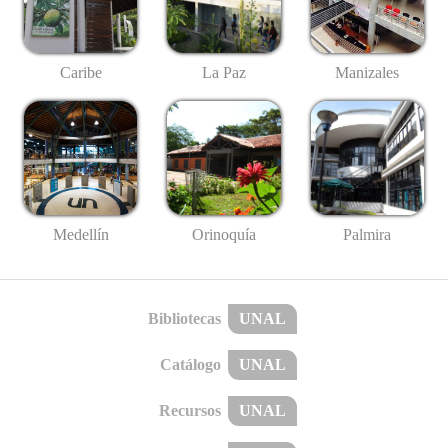
Caribe
La Paz
Manizales
Medellín
Palmira
Orinoquía
Bibliotecas
UNAL
Catálogo
UNAL
Recursos
UNAL