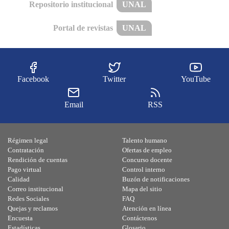
Repositorio institucional
UNAL
Portal de revistas
UNAL
Facebook
Twitter
YouTube
Email
RSS
Régimen legal
Talento humano
Contratación
Ofertas de empleo
Rendición de cuentas
Concurso docente
Pago virtual
Control interno
Calidad
Buzón de notificaciones
Correo institucional
Mapa del sitio
Redes Sociales
FAQ
Quejas y reclamos
Atención en línea
Encuesta
Contáctenos
Estadísticas
Glosario