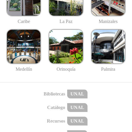
Caribe
La Paz
Manizales
Medellín
Palmira
Orinoquía
Bibliotecas
UNAL
Catálogo
UNAL
Recursos
UNAL