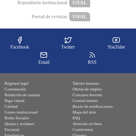
Repositorio institucional
UNAL
Portal de revistas
UNAL
Facebook
Twitter
YouTube
Email
RSS
Régimen legal
Talento humano
Contratación
Ofertas de empleo
Rendición de cuentas
Concurso docente
Pago virtual
Control interno
Calidad
Buzón de notificaciones
Correo institucional
Mapa del sitio
Redes Sociales
FAQ
Quejas y reclamos
Atención en línea
Encuesta
Contáctenos
Estadísticas
Glosario