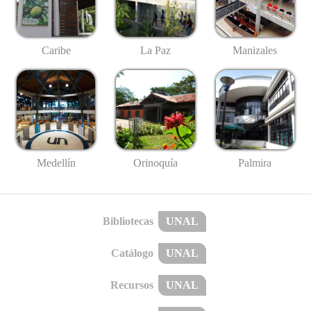
Caribe
La Paz
Manizales
Medellín
Palmira
Orinoquía
Bibliotecas
UNAL
Catálogo
UNAL
Recursos
UNAL