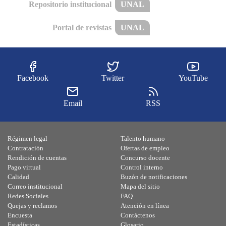
Repositorio institucional
UNAL
Portal de revistas
UNAL
Facebook
Twitter
YouTube
Email
RSS
Régimen legal
Talento humano
Contratación
Ofertas de empleo
Rendición de cuentas
Concurso docente
Pago virtual
Control interno
Calidad
Buzón de notificaciones
Correo institucional
Mapa del sitio
Redes Sociales
FAQ
Quejas y reclamos
Atención en línea
Encuesta
Contáctenos
Estadísticas
Glosario