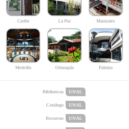
Caribe
La Paz
Manizales
Medellín
Palmira
Orinoquía
Bibliotecas
UNAL
Catálogo
UNAL
Recursos
UNAL