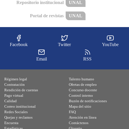
Repositorio institucional
UNAL
Portal de revistas
UNAL
Facebook
Twitter
YouTube
Email
RSS
Régimen legal
Talento humano
Contratación
Ofertas de empleo
Rendición de cuentas
Concurso docente
Pago virtual
Control interno
Calidad
Buzón de notificaciones
Correo institucional
Mapa del sitio
Redes Sociales
FAQ
Quejas y reclamos
Atención en línea
Encuesta
Contáctenos
Estadísticas
Glosario