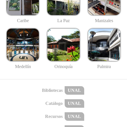
Caribe
La Paz
Manizales
Medellín
Palmira
Orinoquía
Bibliotecas
UNAL
Catálogo
UNAL
Recursos
UNAL