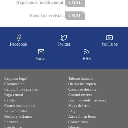
Repositorio institucional
UNAL
Portal de revistas
UNAL
Facebook
Twitter
YouTube
Email
RSS
Régimen legal
Talento humano
Contratación
Ofertas de empleo
Rendición de cuentas
Concurso docente
Pago virtual
Control interno
Calidad
Buzón de notificaciones
Correo institucional
Mapa del sitio
Redes Sociales
FAQ
Quejas y reclamos
Atención en línea
Encuesta
Contáctenos
Estadísticas
Glosario