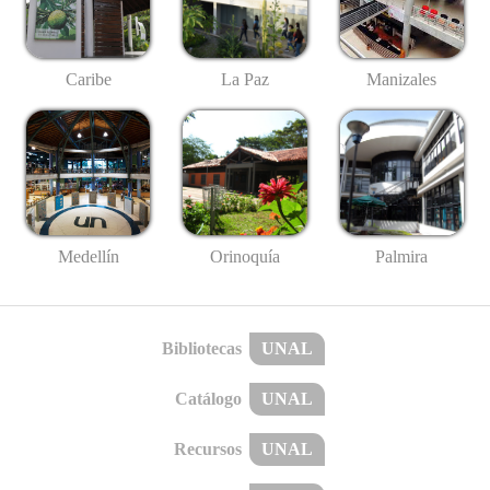
Caribe
La Paz
Manizales
Medellín
Palmira
Orinoquía
Bibliotecas
UNAL
Catálogo
UNAL
Recursos
UNAL